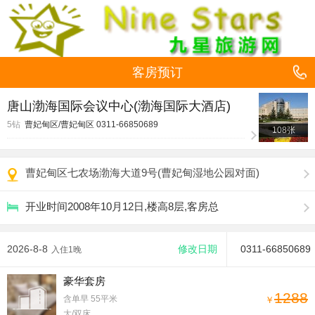
客房预订
唐山渤海国际会议中心(渤海国际大酒店)
5钻
曹妃甸区/曹妃甸区
0311-66850689
108张
曹妃甸区七农场渤海大道9号(曹妃甸湿地公园对面)
开业时间2008年10月12日,楼高8层,客房总
2026-8-8
修改日期
0311-66850689
入住1晚
豪华套房
1288
含单早
55平米
￥
大/双床