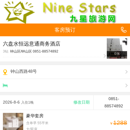
客房预订
六盘水恒远意通商务酒店
3钻
钟山区/钟山区
0851-88574892
6张
钟山西路48号
0851-
2026-8-6
修改日期
入住1晚
88574892
豪华套房
1288
含单早
55平米
￥
大/双床