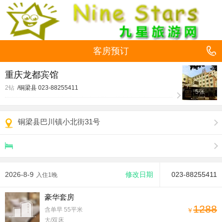
客房预订
重庆龙都宾馆
2钻
/铜梁县
023-88255411
5张
铜梁县巴川镇小北街31号
2026-8-9
修改日期
023-88255411
入住1晚
豪华套房
1288
含单早
55平米
￥
大/双床