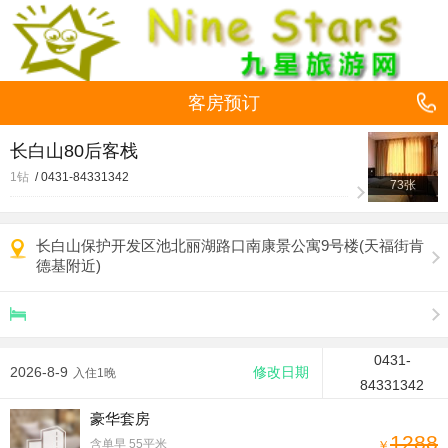
客房预订
长白山80后客栈
1钻
/
0431-84331342
73张
长白山保护开发区池北丽湖路口南康景公寓9号楼(天福街肯
德基附近)
0431-
2026-8-9
修改日期
入住1晚
84331342
豪华套房
1288
含单早
55平米
￥