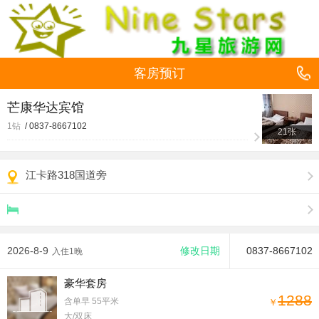
客房预订
芒康华达宾馆
1钻
/
0837-8667102
21张
江卡路318国道旁
2026-8-9
修改日期
0837-8667102
入住1晚
豪华套房
1288
含单早
55平米
￥
大/双床