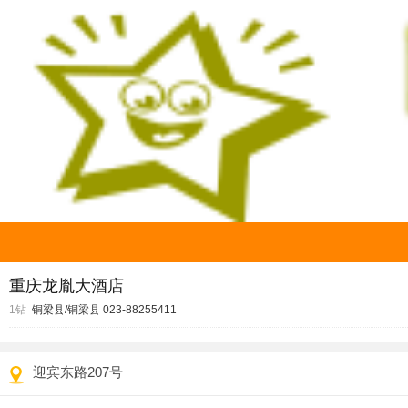
重庆龙胤大酒店
1钻
铜梁县/铜梁县
023-88255411
迎宾东路207号