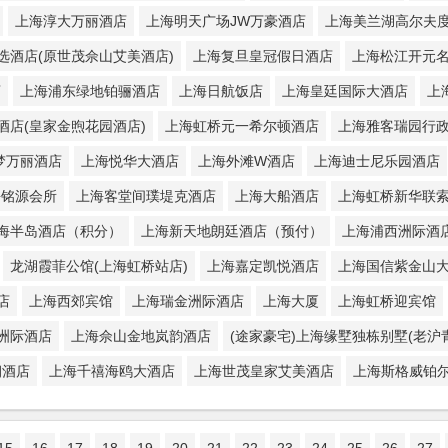
上海淳大万丽酒店
上海明天广场JW万豪酒店
上海美兰湖高尔夫
选酒店(原世茂佘山艾美酒店)
上海复旦皇冠假日酒店
上海松江开元
店
上海浦东绿地铂骊酒店
上海日航饭店
上海皇廷国际大酒店
上
酒店(皇家金煦花园酒店)
上海虹桥元一希尔顿酒店
上海雅客瑞园行
梦万丽酒店
上海悦华大酒店
上海外滩W酒店
上海迪士尼乐园酒店
海铭源会所
上海客堂间璞堤克酒店
上海大船酒店
上海虹桥新华联
海半岛酒店（积分）
上海新天地朗廷酒店（预付）
上海浦西洲际酒
龙湖霞菲公馆(上海虹桥站店)
上海嘉定凯悦酒店
上海国信紫金山大
店
上海西郊宾馆
上海瑞金洲际酒店
上海大厦
上海虹桥迎宾馆
洲际酒店
上海佘山金地岚韵酒店
(途家豪宅)上海缘墅独栋别墅(老沪
朝酒店
上海千禧海鸥大酒店
上海世茂皇家艾美酒店
上海斯格威铂
15
16
17
18
19
20
21
22
23
24
25
26
27