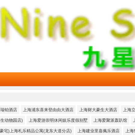
丰瑞铂酒店
上海浦东喜来登由由大酒店
上海财大豪生大酒店
上海
生动物园店)
上海爱游崇明休闲娱乐度假别墅
上海爱聚派轰趴馆
家豪宅)上海札乐精品公寓(龙东大道分店)
上海建业里嘉佩乐酒店
上海