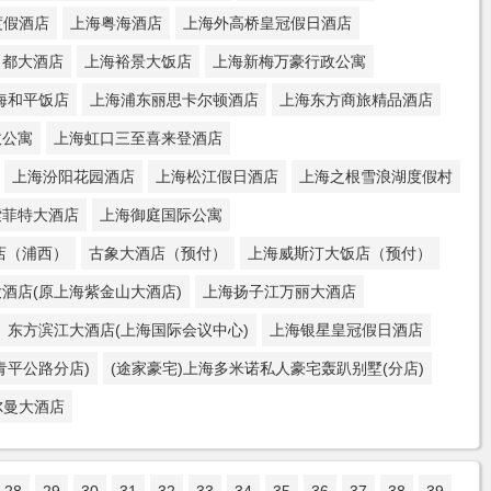
度假酒店
上海粤海酒店
上海外高桥皇冠假日酒店
名都大酒店
上海裕景大饭店
上海新梅万豪行政公寓
海和平饭店
上海浦东丽思卡尔顿酒店
上海东方商旅精品酒店
政公寓
上海虹口三至喜来登酒店
上海汾阳花园酒店
上海松江假日酒店
上海之根雪浪湖度假村
索菲特大酒店
上海御庭国际公寓
店（浦西）
古象大酒店（预付）
上海威斯汀大饭店（预付）
酒店(原上海紫金山大酒店)
上海扬子江万丽大酒店
东方滨江大酒店(上海国际会议中心)
上海银星皇冠假日酒店
青平公路分店)
(途家豪宅)上海多米诺私人豪宅轰趴别墅(分店)
尔曼大酒店
28
29
30
31
32
33
34
35
36
37
38
39