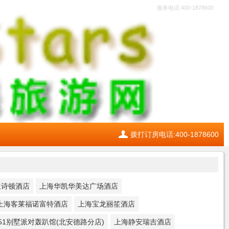
服务电话:400-1878600
拨打订房电话:400-1878600
立诗顿酒店
上海华凯华美达广场酒店
上海客莱福诺富特酒店
上海宝龙丽笙酒店
51别墅派对轰趴馆(北安德路分店)
上海静安瑞吉酒店