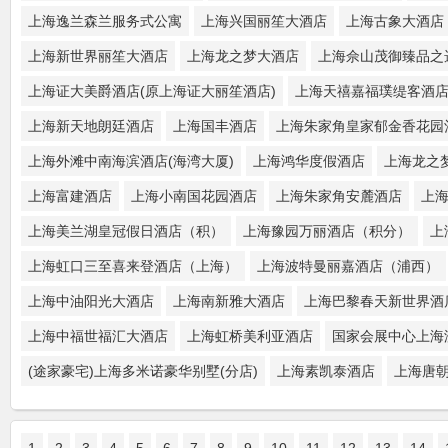
上海逸兰森兰服务式公寓
上海兴国丽笙大酒店
上海古象大酒店
上海新世界丽笙大酒店
上海龙之梦大酒店
上海佘山茂御臻品之
上海证大美爵酒店(原上海证大丽笙酒店)
上海天禧嘉福璞缇客酒
上海新天地朗廷酒店
上海国丰酒店
上海朱家角皇家郁金香花园
上海外滩中南海滨酒店(海湾大厦)
上海鸿华度假酒店
上海龙之
上海富建酒店
上海小南国花园酒店
上海朱家角安麓酒店
上
上海美兰湖皇冠假日酒店（积）
上海豫园万丽酒店（积分）
上
上海虹口三至喜来登酒店（上海）
上海波特曼丽嘉酒店（浦西）
上海中油阳光大酒店
上海南新雅大酒店
上海巴黎春天新世界酒
上海中福世福汇大酒店
上海虹桥美利亚酒店
国家会展中心上海
(途家豪宅)上海多米诺豪华别墅(分店)
上海素凯泰酒店
上海唐
1
2
3
4
5
6
7
8
9
10
11
12
13
14