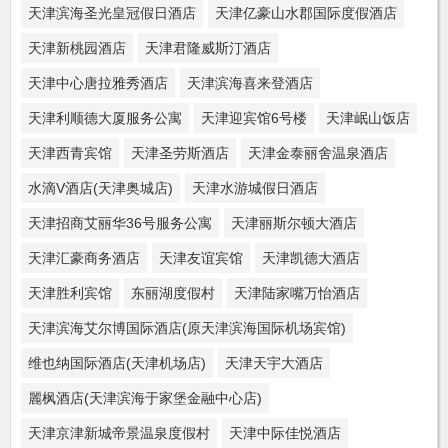
天津滨海圣光皇冠假日酒店
天津亿豪山水郡国际度假酒店
天津新桃园酒店
天津君隆威斯汀酒店
天津中心唐拉雅秀酒店
天津滨海喜来登酒店
天津利顺德大厦服务公寓
天津迎宾馆6号楼
天津岷山饭店
天津西青宾馆
天津圣劳斯酒店
天津金泰丽舍温泉酒店
水滴V酒店(天津奥城店)
天津水游城假日酒店
天津招商艾丽华36号服务公寓
天津丽斯尔顿大酒店
天津汇豪商务酒店
天津友谊宾馆
天津凯德大酒店
天津胜利宾馆
东丽湖度假村
天津陆家嘴万怡酒店
天津滨海艾尔博国际酒店(原天津滨海国际机场宾馆)
维也纳国际酒店(天津机场店)
天津天宇大酒店
麗枫酒店(天津滨海于家堡金融中心店)
天津京津新城帝景温泉度假村
天津中际佳悦酒店