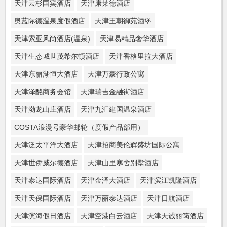
天津云杉国宾酒店
天津康莱德酒店
奥蓝际德温泉度假酒店
天津王朝御苑酒堡
天津索亚风尚酒店(温泉)
天津易精品奢华酒店
天津生态城世茂希尔顿酒店
天津香格里拉大酒店
天津东丽湖恒大酒店
天津万豪行政公寓
天津泽酩商务会馆
天津瑞吉金融街酒店
天津渤龙山庄酒店
天津九汇建国温泉酒店
COSTA浪漫号豪华邮轮（度假产品部用）
天津泛太平洋大酒店
天津招商美伦辉盛坊国际公寓
天津世侨威尔德酒店
天津山里寒舍别墅酒店
天津泰达国际酒店
天津金泽大酒店
天津滨江凯隆酒店
天津天保国际酒店
天津万丽泰达酒店
天津日航酒店
天津滨海假日酒店
天津空港白云酒店
天津天诚丽筠酒店