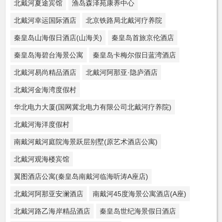
北戴河夏途宾馆
渔岛森泽苑康养中心
北戴河幸运国际酒店
北京铁路局北戴河疗养院
秦皇岛山海假日酒店(山海关)
秦皇岛首旅京伦酒店
秦皇岛海碧台海景公寓
秦皇岛卡梅尔假日蓝湾酒店
北戴河易尚精品酒店
北戴河阿那亚·隐庐酒店
北戴河金海湾度假村
华北电力大厦(国网冀北电力有限公司北戴河疗养院)
北戴河海洋度假村
南戴河戴河庭院海景跃层别墅(原艺术酒店公寓)
北戴河观海楼宾馆
翼图酒店公寓(秦皇岛南戴河临海听涛A座店)
北戴河阿那亚安澜酒店
南戴河45度海景公寓酒店(A座)
北戴河路乙海岸精品酒店
秦皇岛世纪海景假日酒店