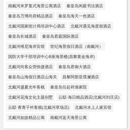
南戴河米罗复式海景公寓酒店
秦皇岛闲庭书法酒店
秦皇岛万博尚府精品酒店
秦皇岛海天一色酒店
北戴河国家统计局培训中心酒店
北戴河遇见海度假酒店
秦皇岛长城酒店
秦皇岛君庭国际酒店
北戴河维尼海岸宾馆
世纪海景假日酒店（南戴河）
国防大学干部培训中心B座海景楼(昌黎黄金海岸)
北戴河尚客众营快捷酒店
秦皇岛君御大酒店
秦皇岛山海假日酒店山海关
昌黎阿那亚璞澜酒店
北戴河盛夏光年客栈
秦皇岛任起祥渔家院
北戴河花海文化主题别墅
云邸·海日精品酒店(北戴河刘庄店)
云邸·青青子衿客栈(北戴河草场店)
北戴河水上人家宾馆
北戴河如故精品公寓
南戴河蓝天海景公寓