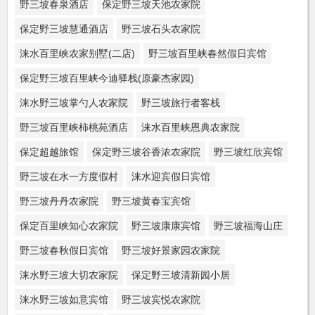
野三坡春泉酒店
保定野三坡天池农家院
保定野三坡慧通酒店
野三坡石头农家院
涞水百里峡农家别墅(二店)
野三坡百里峡春然假日宾馆
保定野三坡百里峡今迪驿栈(原豪杰家园)
涞水野三坡掌勺人农家院
野三坡旅行者客栈
野三坡百里峡柿桃苑酒店
涞水百里峡恩典农家院
保定超越旅馆
保定野三坡谷香浓农家院
野三坡红欣宾馆
野三坡在水一方度假村
涞水迎宾假日宾馆
野三坡丹丹农家院
野三坡黄春宝宾馆
保定百里峡知心农家院
野三坡康康宾馆
野三坡福海山庄
野三坡春秋假日宾馆
野三坡好景家园农家院
涞水野三坡大切农家院
保定野三坡清新园小居
涞水野三坡如意宾馆
野三坡宾悦农家院