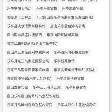
乐亭奥翔大酒店
乐亭乐享宾馆
乐亭凯隆宾馆
菩提岛十二禅居
7天(唐山市乐亭海港开发区海城路店)
乐亭县浅水湾聚财楼宾馆
唐山乐亭蓝色港湾公寓
唐山海港昌盛快捷酒店
乐亭向阳坨隆馨宾馆
都市118连锁酒店(唐山市乐亭店)
唐山湾三岛薇薇别墅农家院
乐亭浅水湾心悦度假村
乐亭月坨三岛家庭温馨公寓
乐亭新开旅馆
乐亭三岛海景温馨家庭旅馆
乐亭县新戴河千年红度假村
景泰快捷宾馆(乐亭大钊路店)
乐亭港岛快捷宾馆
唐山舒馨宾馆
乐亭三贝海景公寓
乐亭月缘宾馆
唐山乐亭唐山湾月坨岛别墅农家院
乐亭月岛碱铺秀秀别墅农家院
乐亭埃菲尔主题连锁宾馆