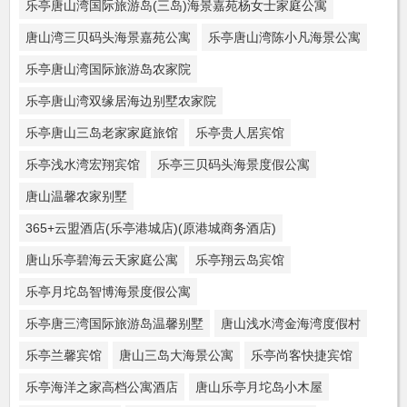
乐亭唐山湾国际旅游岛(三岛)海景嘉苑杨女士家庭公寓
唐山湾三贝码头海景嘉苑公寓
乐亭唐山湾陈小凡海景公寓
乐亭唐山湾国际旅游岛农家院
乐亭唐山湾双缘居海边别墅农家院
乐亭唐山三岛老家家庭旅馆
乐亭贵人居宾馆
乐亭浅水湾宏翔宾馆
乐亭三贝码头海景度假公寓
唐山温馨农家别墅
365+云盟酒店(乐亭港城店)(原港城商务酒店)
唐山乐亭碧海云天家庭公寓
乐亭翔云岛宾馆
乐亭月坨岛智博海景度假公寓
乐亭唐三湾国际旅游岛温馨别墅
唐山浅水湾金海湾度假村
乐亭兰馨宾馆
唐山三岛大海景公寓
乐亭尚客快捷宾馆
乐亭海洋之家高档公寓酒店
唐山乐亭月坨岛小木屋