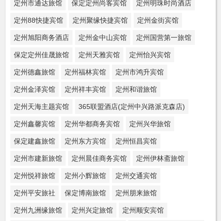
定州市通达旅馆
保定定州尚客宾馆
定州明珠时尚酒店
定州88快捷宾馆
定州聚缘快捷宾馆
定州金街宾馆
定州旭阳商务酒店
定州金中山宾馆
定州国营第一旅馆
保定定州佳晟旅馆
定州天雅宾馆
定州怡兴宾馆
定州德鑫旅馆
定州福林宾馆
定州市鸿升宾馆
定州金泽宾馆
定州祥丰宾馆
定州和谐旅馆
定州天海主题宾馆
365联盟酒店(定州中兴路派克森店)
定州鑫馨宾馆
定州华都商务宾馆
定州兴华旅馆
保定建鑫旅馆
定州东方宾馆
定州恒昌宾馆
定州市建新旅馆
定州晨佳商务宾馆
定州伊林斋旅馆
定州悦祥旅馆
定州小辉旅馆
定州交通宾馆
定州平安旅社
保定博南旅馆
定州朋来旅馆
定州九洲缘旅馆
定州兴定旅馆
定州顺安宾馆