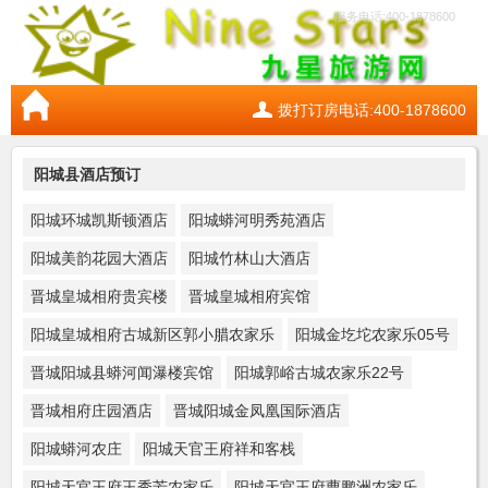
服务电话:400-1878600
拨打订房电话:400-1878600
阳城县酒店预订
阳城环城凯斯顿酒店
阳城蟒河明秀苑酒店
阳城美韵花园大酒店
阳城竹林山大酒店
晋城皇城相府贵宾楼
晋城皇城相府宾馆
阳城皇城相府古城新区郭小腊农家乐
阳城金圪坨农家乐05号
晋城阳城县蟒河闻瀑楼宾馆
阳城郭峪古城农家乐22号
晋城相府庄园酒店
晋城阳城金凤凰国际酒店
阳城蟒河农庄
阳城天官王府祥和客栈
阳城天官王府王秀芳农家乐
阳城天官王府曹鹏洲农家乐