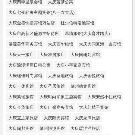
大庆四季温泉会馆
大庆蓝梦公寓
大庆七夜轻奢主题宾馆(八一农大店)
大庆金盛快捷宾馆万达店
杜尔伯特浴池宾馆
大庆市高新区盛源丰招待所
温情旅馆(大庆育才路店)
肇源美华商务宾馆
大庆西华旅馆
大庆大同区海一鑫宾馆
大庆天一旅店
大庆雅居旅店
大庆阑珊处宾馆
大庆浪漫满屋日租公寓
大庆小宇家庭宾馆
大庆瑞佳时尚宾馆
大庆圣地旅馆
大庆金悦旅馆
大庆一休宾馆
大庆圣居旅馆
肇州德龙宾馆
大庆紫瑞旅馆
大庆时尚印象主题宾馆
大庆安然小住旅馆
大庆金华旅店
大庆广盛商务宾馆
大庆红桔子宾馆
大庆宜之家旅店
大庆阳光宾馆
大庆龙潭旅店
大庆翰邦宾馆
肇州恒悦宾馆
大庆暖洋洋旅店