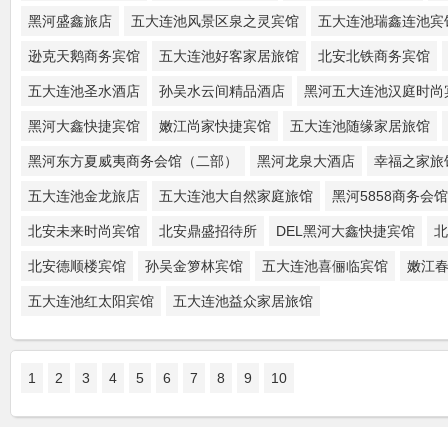
黑河盛鑫旅店
五大连池风景区泉之灵宾馆
五大连池瑞鑫连池宾
逊克天鹅商务宾馆
五大连池好客家居旅馆
北安北铁商务宾馆
五大连池圣水酒店
孙吴水云间精品酒店
黑河五大连池汉庭时尚
黑河大鑫快捷宾馆
嫩江尚家快捷宾馆
五大连池随缘家居旅馆
黑河东方夏威夷商务会馆（二部）
黑河龙泉大酒店
幸福之家旅
五大连池金龙旅店
五大连池大自然家庭旅馆
黑河5858商务会馆
北安未来时尚宾馆
北安鼎盛招待所
DEL黑河大鑫快捷宾馆
北
北安德顺楼宾馆
孙吴金箩林宾馆
五大连池喜俪临宾馆
嫩江
五大连池红太阳宾馆
五大连池益众家居旅馆
1
2
3
4
5
6
7
8
9
10