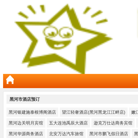
黑河市酒店预订
黑河银建施泰根博阁酒店
望江轻奢酒店(黑河黑龙江江畔店)
嫩
黑河边关明月宾馆
五大连池禹辰大酒店
逊克万仕达商务宾馆
黑河华源商务酒店
北安万达汽车旅馆
黑河市鹏飞假日酒店