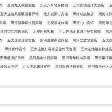
馆
黑河九久家庭旅馆
北安八号轻奢民宿
五大连池浩洋大酒店
五大连池风景区温馨驿站
北安威斯汀宾馆
黑河成惠旅店
黑河江
宾馆
黑河新和富快捷宾馆
北安禧龙旅馆
黑河北山宾馆
黑河印
黑河望江精选酒店
北安同福客栈
五大连池金龙滩浴场客房部
黑
馆
五大连池连池宾馆
黑河温馨家庭旅馆
黑河立波梦旅店
五大
黑河优特宾馆
五大连池好客家居旅馆天逸店
五大连池银泉快捷
安华盛源招待所
黑河鼎鑫快捷宾馆
黑河青年时尚宾馆
黑河嫩江
春玲假日宾馆
五大连池馨雅宾馆
黑河双吉快捷旅店
黑河市合作区