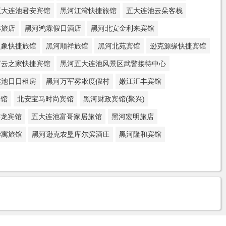
五大连池君安宾馆
黑河江湾快捷旅馆
五大连池云朵客栈
洋旅店
黑河鸿霖假日酒店
黑河北安金利来宾馆
之象快捷旅馆
黑河顺祥旅馆
黑河北苑宾馆
逊克源缘快捷宾馆
河云之家快捷宾馆
黑河五大连池风景区武警接待中心
连池日日租房
黑河万军雾凇度假村
嫩江汇丰宾馆
宾馆
北安宝马时尚宾馆
黑河财政宾馆(聚兴)
嬉龙宾馆
五大连池富哥家居旅馆
黑河宏明旅店
华寓旅馆
黑河逊克农垦库尔滨酒庄
黑河隆和宾馆