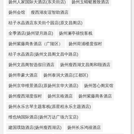
扬州人家国际大酒店(东关街店)
扬州玉蜻蜓雅致酒店
扬州会馆
瘦西湖友谊智助酒店
桔子水晶酒店东关街个园店(原文昌阁店)
全季酒店(扬州望月路店)
扬州澜亭禧悦客栈
扬州紫藤商务酒店（广陵区）
扬州荷浦楼度假村
桔子水晶酒店(扬州文昌阁文昌中路店)
扬州文昌阁智选假日酒店
扬州瘦西湖文昌阁和颐酒店
扬州帝豪大酒店
扬州泰润大酒店(江都区)
扬州京华维景酒店(原扬州京华大酒店)
扬州莲心阁宾馆
扬州瘦西湖度假村
扬州京格酒店
扬州紫藤商务酒店
扬州永乐古琴主题客栈(原星程永乐主题酒店)
维也纳国际酒店(扬州万达广场力宝店)
建国璞隐酒店(扬州瘦西湖店)
扬州长乐鸿禧酒店