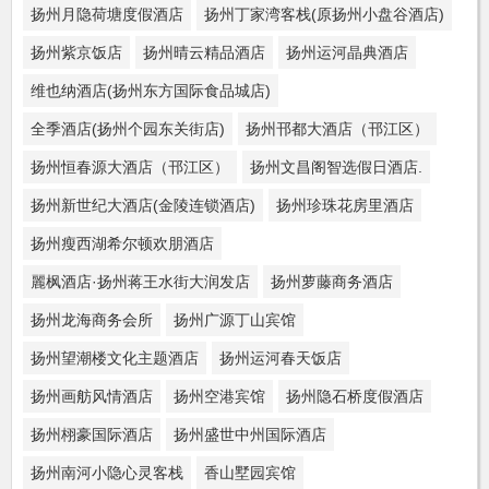
扬州月隐荷塘度假酒店
扬州丁家湾客栈(原扬州小盘谷酒店)
扬州紫京饭店
扬州晴云精品酒店
扬州运河晶典酒店
维也纳酒店(扬州东方国际食品城店)
全季酒店(扬州个园东关街店)
扬州邗都大酒店（邗江区）
扬州恒春源大酒店（邗江区）
扬州文昌阁智选假日酒店.
扬州新世纪大酒店(金陵连锁酒店)
扬州珍珠花房里酒店
扬州瘦西湖希尔顿欢朋酒店
麗枫酒店·扬州蒋王水街大润发店
扬州萝藤商务酒店
扬州龙海商务会所
扬州广源丁山宾馆
扬州望潮楼文化主题酒店
扬州运河春天饭店
扬州画舫风情酒店
扬州空港宾馆
扬州隐石桥度假酒店
扬州栩豪国际酒店
扬州盛世中州国际酒店
扬州南河小隐心灵客栈
香山墅园宾馆