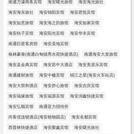
南通万濠商务宾馆
海安曙光旅馆
海安海光旅社
海安海东旅社
海安锦阳宾馆
海安君悦宾馆
海安如意旅馆
海安海之韵旅馆
海安如家宾馆
海安桔子宾馆
海安阳光宾馆
海安华丰宾馆
南通巨星客房部
海安圣地宾馆
格林豪泰(南通白甸镇秀水苑快捷酒店)
南通海安大发旅馆
海安县金典宾馆
海安苏中大酒店
海安美居乐宾馆
南通建财旅馆
海安中楹宾馆
锦江之星(海安火车站店)
海安大荣和酒店
海安舒心旅馆
海安吉庆宾馆
海安福缘旅馆
海安福源宾馆
海安润鑫快捷宾馆
海安弘顺宾馆
南通亚力招待所
尚客优连锁酒店(海安植物园店)
海安名都宾馆
西普林快捷酒店
海安聚鑫宾馆
海安曙光旅社