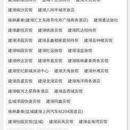
建湖南沙宾馆
建湖八间半城市旅店
格林豪泰(建湖汇文东路哥伦布广场商务酒店)
建湖通达旅社
建湖豪悦宾馆
建湖铁路宾馆
建湖民达招待所
建湖泽园宾馆
建湖县鑫都家庭招待所
建湖县钟楼宾馆
建湖锦园宾馆
建湖红远旅馆
建湖顶益旅馆
建湖烨达宾馆
建湖帝嘉宾馆
建湖格林豪泰商务宾馆
建湖世纪新城沐浴中心
建湖天海旅馆
建湖外滩宾馆
建湖昌盛宾馆
建湖龙湖宾馆
建湖海洋商务酒店
建湖银河之星商务酒店
建湖县西城宾馆
盐城泽园快捷宾馆
建湖同鑫宾馆
格林豪泰(盐城建湖上冈汽车站204国道店)
建湖怡园宾馆(盐城)
建湖辰凤宾馆
建湖金海湾宾馆