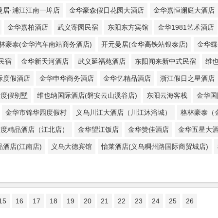
曼居·浦江江南一埠店
金华豪森假日花园大酒店
金华嘉恒澜庭大酒店
金华嘉柏酒店
武义寄园民宿
东阳东方宾馆
金华1981艺术酒店
林豪泰(金华汽车南站商务酒店)
开元曼居(金华高铁站银泰店)
金华蝶
民宿
金华新天河酒店
武义延福苑酒店
东阳闻来新中式民宿
维
际度假酒店
金华申华商务酒店
金华忆精品酒店
浙江假日之星酒店
活度假别墅
维也纳国际酒店(磐安云山溪谷店)
东阳云海客栈
金华国
金华市锦华园度假村
义乌川江大酒店（川江沐浴城）
格林豪泰（
君度精品酒店（江北店）
金华望江饭店
金华赞佳酒店
金华五星大
酒店(江南店)
义乌大德宾馆
怡莱酒店(义乌稠州路国际商贸城店)
15
16
17
18
19
20
21
22
23
24
25
26