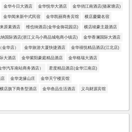
金华今日大酒店
金华悦华大酒店
金华俏江南酒店(骆家塘店)
金华闻来新中式民宿
金华凯丽商务宾馆
横店慶蘭名宿
来原素酒店
维也纳酒店(金华金御花园店)
横店竣豪主题酒店
也纳国际酒店(浙江义乌小商品城电商小镇店)
金华香澜国际大酒店
（金华店）
金华旅游大厦快捷酒店
金华禧悦精品酒店(江北店)
际大酒店
金华紫阳豪庭精品酒店
金华格瑞大酒店
金华汽车南站商务酒店）
君度精品酒店(金华江南店)
酒店
金华龙缘山庄
金华天宁楼宾馆
横店旗下商务型酒店
金华叁品生活酒店
义乌财源宾馆