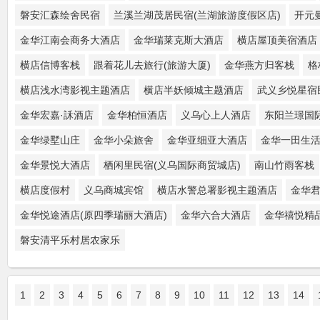
磐安汇森绘舍民宿
兰溪兰湖茂居民宿(兰湖旅游度假区店)
开元
金华江南会商务大酒店
金华瑞莱克斯大酒店
横店屋顶美宿酒店
横店信博客栈
跟着花儿去旅行(旅游大厦)
金华燕方归客栈
格
横店浅水湾影视主题酒店
横店半妖倾城主题酒店
武义乡悦星宿
金华宏嘉·訸酒店
金华柏恒酒店
义乌心上人酒店
东阳兰璟国
金华绿墅山庄
金华小朵旅舍
金华亚细亚大酒店
金华一田生
金华景悦大酒店
栖闲里民宿(义乌国际商贸城店)
南山竹雨客栈
横店度假村
义乌商城宾馆
横店水警总署影视主题酒店
金华
金华悦途酒店(原四季瑞丽大酒店)
金华六合大酒店
金华禧悦精品
磐安清平乐村居农家乐
1
2
3
4
5
6
7
8
9
10
11
12
13
14