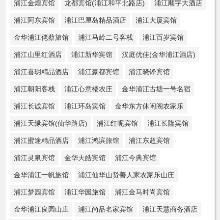
浦江金煌宾馆
龙都宾馆(浦江和平北路店)
浦江顺字大酒店
浦江阿东宾馆
浦江巴厘岛精品酒店
浦江大厦宾馆
金华浦江佬蔡旅馆
浦江马岭二号客栈
浦江百岁宾馆
浦江山里红酒店
浦江新华宾馆
汉庭优佳(金华浦江酒店)
浦江喜玥精品酒店
浦江豪都宾馆
浦江晓锋宾馆
浦江朝阳客栈
浦江心意楼农庄
金华浦江古塘一号名宿
浦江长诚宾馆
浦江环岛宾馆
金华东方休闲阁农家乐
浦江天缘宾馆(仙华路店)
浦江红昵宾馆
浦江长隆宾馆
浦江蜜途精品酒店
浦江鸿滨旅馆
浦江东超宾馆
浦江灵泉宾馆
金华天皓宾馆
浦江今典宾馆
金华浦江一帆旅馆
浦江仙华山贤善人家农家乐山庄
浦江梦园宾馆
浦江华园旅馆
浦江金马时尚宾馆
金华浦江良园山庄
浦江尚品名家宾馆
浦江天慧商务酒店