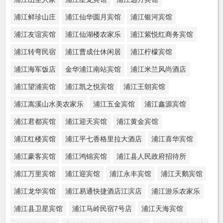
浦江鲜珍山庄
浦江仙华圆月宾馆
浦江银河宾馆
浦江友谊宾馆
浦江仙湖楼农家乐
浦江紫悦红商务宾馆
浦江转弯民宿
浦江曹成仕休闲居
浦江柠檬宾馆
浦江海军饭店
金华浦江南站宾馆
浦江米兰风尚酒店
浦江望浦宾馆
浦江凯之悦宾馆
浦江王朝宾馆
浦江嵩溪山水美农家乐
浦江五金宾馆
浦江鑫源宾馆
浦江君都宾馆
浦江迎天宾馆
浦江黄金宾馆
浦江红楼宾馆
浦江平七香格里拉大酒店
浦江喜华宾馆
浦江豪客宾馆
浦江鸿锦宾馆
浦江县人民政府招待所
浦江万里宾馆
浦江迎宾馆
浦江永丰宾馆
浦江天鹅宾馆
浦江龙华宾馆
浦江易通快捷酒店江滨店
浦江游乐农家乐
浦江县卫星宾馆
浦江马岭民宿7号店
浦江天海宾馆