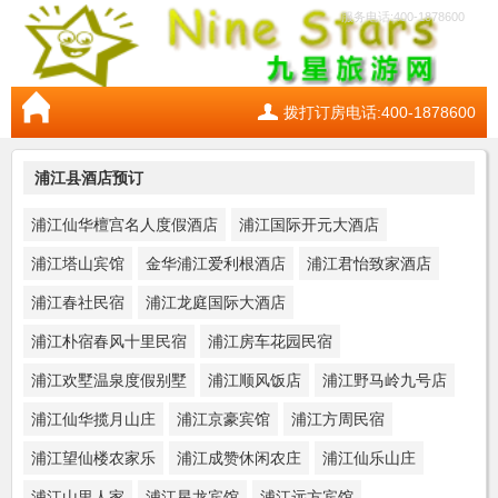
服务电话:400-1878600
拨打订房电话:400-1878600
浦江县酒店预订
浦江仙华檀宫名人度假酒店
浦江国际开元大酒店
浦江塔山宾馆
金华浦江爱利根酒店
浦江君怡致家酒店
浦江春社民宿
浦江龙庭国际大酒店
浦江朴宿春风十里民宿
浦江房车花园民宿
浦江欢墅温泉度假别墅
浦江顺风饭店
浦江野马岭九号店
浦江仙华揽月山庄
浦江京豪宾馆
浦江方周民宿
浦江望仙楼农家乐
浦江成赞休闲农庄
浦江仙乐山庄
浦江山里人家
浦江星龙宾馆
浦江远方宾馆