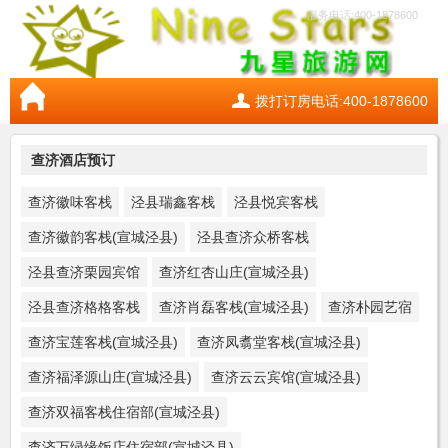
服务电话:400-1878600
拨打订房电话:400-1878600
查济酒店预订
查济徽味客栈
泾县瑞鑫客栈
泾县悦宾客栈
查济徽韵客栈(宣城泾县)
泾县查济众桥客栈
泾县查济栗园宾馆
查济红杏山庄(宣城泾县)
泾县查济格格客栈
查济肖磊客栈(宣城泾县)
查济朴园艺宿
查济宝莲客栈(宣城泾县)
查济凤翥堂客栈(宣城泾县)
查济福泽源山庄(宣城泾县)
查济云云宾馆(宣城泾县)
查济双福客栈住宿部(宣城泾县)
查济万绿缘饭店住宿部(宣城泾县)