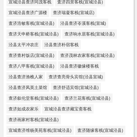
宣城泾县查济同茂客栈
査济四景客栈(宣城泾县)
宣城泾县查济广源楼
查济瑞凝客栈(宣城店)
査济浩敏客栈(宣城泾县)
泾县查济岺溪客栈(宣城)
查济天申桥客栈(宣城泾县)
查济响水居客栈(宣城泾县)
泾县太平冲农庄
泾县查济朴宿客栈
查济查村饭店(宣城泾县)
查济茂林农家客栈(宣城泾县)
查济八甲客栈(宣城泾县)
泾县查济徽缘楼客栈
泾县查济渔樵人家
查济查亮骨头宾馆(泾县宣城)
泾县查济凤英土菜馆
查济舒适宾馆(宣城泾县)
查济叙伦堂客栈(宣城泾县)
查济兰花客栈(宣城泾县)
查济如成农家乐
宣城泾县查济藏宝斋客栈
查济画家村客栈(宣城泾县)
宣城查济维杨美苑客栈(宣城泾县)
査济随缘客栈(宣城泾县)