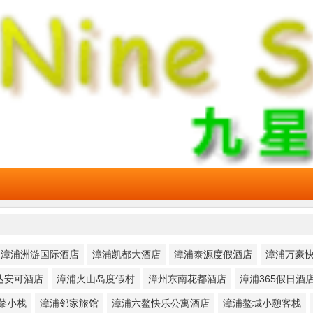
漳浦洲游国际酒店
漳浦凯都大酒店
漳浦泰源度假酒店
漳浦万豪
达安可酒店
漳浦火山岛度假村
漳州东南花都酒店
漳浦365假日酒
菜小栈
漳浦邻家旅馆
漳浦六鳌快乐公寓酒店
漳浦鳌城小憩客栈