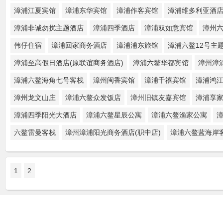
漳浦江夏宾馆
漳浦东华宾馆
漳浦作客宾馆
漳浦维多利亚酒
漳浦非诚勿扰主题酒店
漳浦四季酒店
漳浦双如意宾馆
漳州
伟仔住宿
漳浦回家商务酒店
漳浦浦东旅馆
漳浦六鳌12号主
漳浦至高假日酒店(原联谊商务酒店)
漳浦六鳌华都宾馆
漳州漳
漳浦六鳌海角七号客栈
漳州闽香宾馆
漳浦千禧宾馆
漳浦鸿
漳州龙文山庄
漳浦六鳌众发饭店
漳州旧镇友嘉宾馆
漳浦享
漳浦四季阳光大酒店
漳浦六鳌星辰公寓
漳浦六鳌渔家公寓
六鳌雷曼客栈
漳州漳浦阳光商务酒店(职中店)
漳浦六鳌蓝海岸
1
2