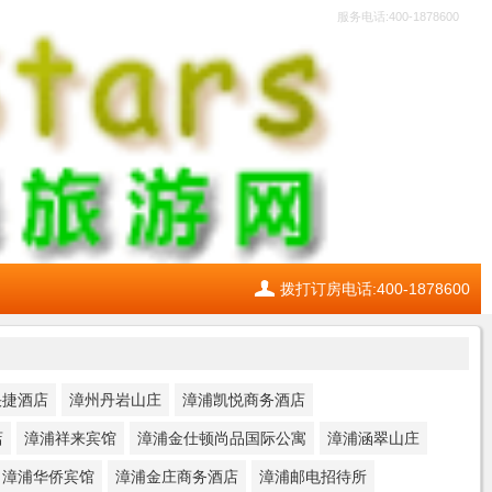
服务电话:400-1878600
拨打订房电话:400-1878600
快捷酒店
漳州丹岩山庄
漳浦凯悦商务酒店
店
漳浦祥来宾馆
漳浦金仕顿尚品国际公寓
漳浦涵翠山庄
漳浦华侨宾馆
漳浦金庄商务酒店
漳浦邮电招待所