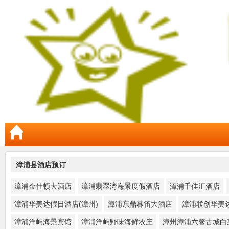
漳浦县酒店预订
漳浦金仕顿大酒店
漳浦翡翠湾海景度假酒店
漳浦千佳汇酒店
漳浦华美达假日酒店(漳州)
漳浦东鼎暮笛大酒店
漳浦联创华美
漳浦洋屿海景宾馆
漳浦洋屿野味海鲜农庄
漳州漳浦六鳌古城白