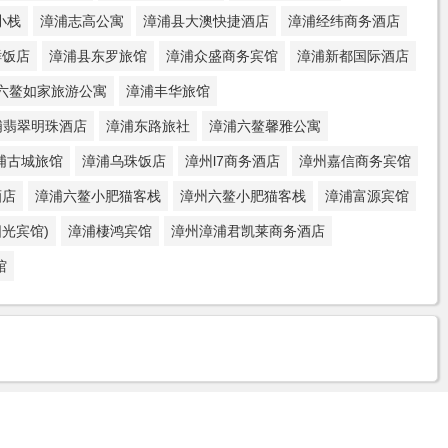
小栈
漳浦志高公寓
漳浦县大澳快捷酒店
漳浦经纬商务酒店
鲜饭店
漳浦县东罗旅馆
漳浦众盛商务宾馆
漳浦新都国际酒店
六鳌如家旅游公寓
漳浦丰华旅馆
浦翡翠明珠酒店
漳浦东路旅社
漳浦六鳌馨雅公寓
浦古城旅馆
漳浦乌珠饭店
漳州l7商务酒店
漳州嘉信商务宾馆
酒店
漳浦六鳌小肥猫客栈
漳州六鳌小肥猫客栈
漳浦富源宾馆
光宾馆)
漳浦棲鸿宾馆
漳州漳浦君凯莱商务酒店
馆