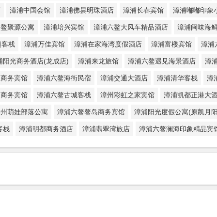
店
漳浦中国会馆
漳浦佛昙明珠酒店
漳浦长春宾馆
漳浦嘟嘟印象
六鳌聚源公寓
漳浦培兴宾馆
漳浦六鳌大风车精品酒店
漳浦闽味海
题客栈
漳浦万佳宾馆
漳浦在家海湾度假酒店
漳浦富楼宾馆
漳浦
浦阳光商务酒店(龙成店)
漳浦来龙旅馆
漳浦六鳌遇见海景酒店
漳
江商务宾馆
漳浦六鳌海街民宿
漳浦交通大酒店
漳浦清华客栈
漳
家商务宾馆
漳浦六鳌古城客栈
漳州彩虹之家宾馆
漳浦凯都正港大
漳州萌娃部落公寓
漳浦六鳌鳌岛商务宾馆
漳浦阳光度假公寓(原凯月阳
客栈
漳浦明都商务酒店
漳浦翡翠湾旅店
漳浦六鳌澜海印象精品宾