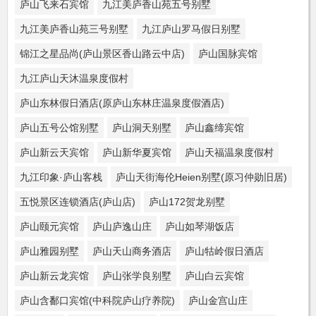
庐山飞来石宾馆
九江美庐香山苑五号别墅
九江美庐香山苑三号别墅
九江庐山罗马假日别墅
锦江之星品尚(庐山景区香山路云中店)
庐山国脉宾馆
九江庐山天沐温泉度假村
庐山东林假日酒店(原庐山东林庄温泉度假酒店)
庐山五号公馆别墅
庐山洞天别墅
庐山鑫缔宾馆
庐山新云天宾馆
庐山新华夏宾馆
庐山天福温泉度假村
九江印象·庐山客栈
庐山天街海伦Heien别墅(原习仲勋旧居)
五悦景区连锁酒店(庐山店)
庐山172贺龙别墅
庐山颐元宾馆
庐山庐逸山庄
庐山如琴湖饭店
庐山雅园别墅
庐山天山商务酒店
庐山牯岭假日酒店
庐山新云龙宾馆
庐山张学良别墅
庐山白云宾馆
庐山含鄱口宾馆(中科院庐山疗养院)
庐山金宫山庄