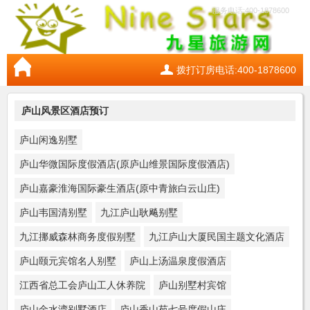
服务电话:400-1878600
拨打订房电话:400-1878600
庐山风景区酒店预订
庐山闲逸别墅
庐山华微国际度假酒店(原庐山维景国际度假酒店)
庐山嘉豪淮海国际豪生酒店(原中青旅白云山庄)
庐山韦国清别墅
九江庐山耿飚别墅
九江挪威森林商务度假别墅
九江庐山大厦民国主题文化酒店
庐山颐元宾馆名人别墅
庐山上汤温泉度假酒店
江西省总工会庐山工人休养院
庐山别墅村宾馆
庐山金水湾别墅酒店
庐山香山苑七号度假山庄