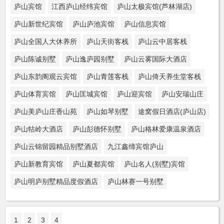
庐山宾馆
江西庐山经纬宾馆
庐山太极宾馆(芦林湖店)
庐山新世纪宾馆
庐山庐池宾馆
庐山信息宾馆
庐山全国人大休养所
庐山天街客栈
庐山云中居客栈
庐山陈诚别墅
庐山逸庐园别墅
庐山云雾国际大酒店
庐山东韵阁观云宾馆
庐山青莲客栈
庐山倚天养生堂客栈
庐山体育宾馆
庐山匡城宾馆
庐山迎宾馆
庐山安瑞山庄
庐山美庐山庄香山苑
庐山如琴别墅
途窝假日酒店(庐山店)
庐山牯岭大酒店
庐山彭德怀别墅
庐山格林爱康温泉酒店
庐山云锦留园精品别墅酒店
九江鑫缔宾馆庐山
庐山新教育宾馆
庐山夏都宾馆
庐山名人(别墅)宾馆
庐山明庐别墅精品度假酒店
庐山林赛一号别墅
1
2
3
4