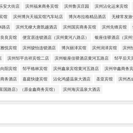
乐安大街店
滨州福来商务宾馆
滨州鲁滨庄园
滨州沾化运来宾馆
宾馆
滨州博兴天福宾馆汽车站店
博兴布拉格精品酒店
无棣常发旅
4路店
滨州无棣大唐凯越酒店
滨州国宾商务宾馆
滨州先锋宾馆
信良良宾馆
便宜居连锁酒店（滨州黄河八路店）
银座佳驿酒店（滨州
兴雅悦宾馆
滨州骏怡连锁酒店
博兴丽泽宾馆
滨州润泽宾馆
滨州
店
滨州邹平吉祥宾馆二店
滨州银座佳驿酒店黄河五路店
邹平后天
兴向阳宾馆
邹平格林宾馆
滨州鑫泉宾馆黄河五路店
滨州华鑫商务
站商务酒店
嘉庭快捷宾馆
沾化鸿盛温泉大酒店
圣亚宾馆
滨州杰
化富国路店）（原金鑫商务宾馆）
滨州海滨温泉大酒店