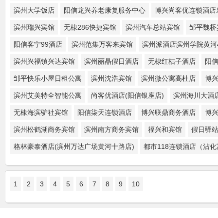
滨州大学饭店
阳信龙兴养老康复服务中心
博兴尚客优连锁酒店
滨州瑞兴宾馆
无棣286快捷宾馆
滨州汽车总站宾馆
邹平魏桥
阳信客宁99酒店
滨州范集万客来宾馆
滨州派酒店滨州学院黄河
滨州兴福镇兴达宾馆
滨州丽晶假日酒店
无棣红桔子酒店
阳
邹平快乐小屋日租公寓
滨州沈浩宾馆
滨州微公寓高杜店
博
滨州艾美特全智能公寓
尚客优酒店(阳信银座店)
滨州海川大酒
无棣海滨驴社宾馆
阳信柒天连锁酒店
博兴联鼎商务酒店
博
滨州松鹤湖商务宾馆
滨州南方商务宾馆
福兴和宾馆
假日驿
格林豪泰酒店(滨州万达广场黄河十路店)
都市118连锁酒店（沾
1
2
3
4
5
6
7
8
9
10