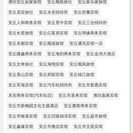
潍坊安丘如家旅馆
安丘顺新旅社
安丘家乐家旅馆
安丘居安旅社
安丘永安招待所
安丘舒馨宾馆
安丘人和商务宾馆
安丘景中宾馆
安丘三合招待所
安丘长君旅馆
安丘亿客房宾馆
安丘明缘商务宾馆
安丘东都宾馆
安丘顺源旅馆
安丘通讯宾馆一店
安丘隆鑫商务宾馆
安丘海韵商务宾馆
安丘金润大酒店
安丘文奇旅社
安丘海翔宾馆
安丘顺风旅馆
安丘香山宾馆
安丘府邸宾馆
安丘锦江旅馆
安丘军海宾馆
安丘汽车站招待所
安丘市新惠宾馆
东安商务宾馆(汽车站店)
安丘市喜来宾馆
潍坊嘉家宾馆
安丘市新梅园文化主题酒店
安丘雅客商务宾馆
安丘市银座宾馆
安丘玥嘉锦泽宾馆
安丘超市旅馆
安丘鑫缘宾馆
安丘市雅信宾馆
安丘市文苑宾馆