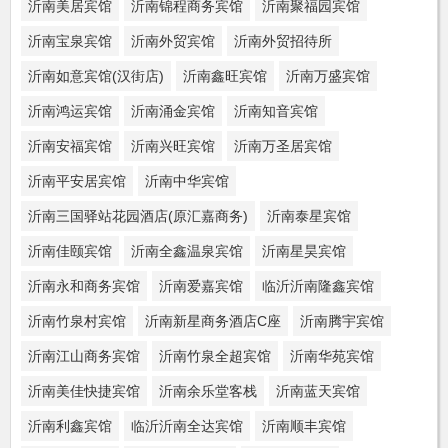
沂南美居宾馆
沂南锦程商务宾馆
沂南聚福园宾馆
沂南宝泉宾馆
沂南外贸宾馆
沂南外贸招待所
沂南如意宾馆(汉街店)
沂南鑫旺宾馆
沂南万盛宾馆
沂南鸿运宾馆
沂南涌金宾馆
沂南知音宾馆
沂南安福宾馆
沂南兴旺宾馆
沂南万圣居宾馆
沂南平安居宾馆
沂南中华宾馆
沂南三国驿站花园酒店(原汇嘉商务)
沂南泰星宾馆
沂南佳颐宾馆
沂南全鑫温泉宾馆
沂南星昊宾馆
沂南永和商务宾馆
沂南爱嘉宾馆
临沂沂南隆鑫宾馆
沂南竹泉村宾馆
沂南新星商务酒店C座
沂南腾宇宾馆
沂南江山商务宾馆
沂南竹泉全超宾馆
沂南华苑宾馆
沂南美佳快捷宾馆
沂南余乐堂客栈
沂南蓝天宾馆
沂南利鑫宾馆
临沂沂南全达宾馆
沂南顺丰宾馆