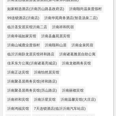
如家精选酒店(沂南历山路县政府店)
沂南颐尚温泉度假村
99连锁酒店(沂南店)
沂南华苑商务酒店(智圣汤泉二店)
临沂圣安居宾馆沂南二店
沂南祥和民宿
沂南幸福如家宾馆
沂南县鑫苑居宾馆
沂南山城鹿业度假村
沂南颐和山居
沂南金泉民宿
临沂沂南卧龙居宾馆祥和路店
沂南诸葛雅居自助公寓
佳禾东方公寓(沂南诸葛亮城店)
沂南龙都商务宾馆
沂南正达宾馆
沂南怡然居宾馆
沂南聚圣居商务宾馆(祥和路店)
沂南聚圣居商务宾馆(历山路店)
沂南丽都宾馆
沂南祥和宾馆
沂南沂星宾馆
沂南温馨宾馆(大庄店)
沂南鸿福宾馆
7天连锁酒店(临沂沂南汽车站店)