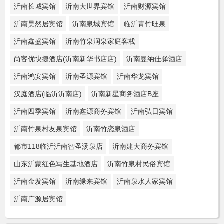
沂南长城宾馆
沂南大世界宾馆
沂南财源宾馆
沂南昊然居宾馆
沂南泉城宾馆
临沂青竹旺泉
沂南鑫盛宾馆
沂南竹泉润泉家庭客栈
尚客优快捷酒店(沂南新华书店店)
沂南曼纳佳驿酒店
沂南鸿安宾馆
沂南圣源宾馆
沂南华龙宾馆
汉庭酒店(临沂沂南店)
沂南新星商务酒店B座
沂南四季宾馆
沂南鑫源商务宾馆
沂南弘日宾馆
沂南竹泉村友泉宾馆
沂南竹恋泉酒店
都市118临沂沂南智圣汤泉店
沂南建大商务宾馆
山东沂蒙红色写生基地酒店
沂南竹泉村民俗宾馆
沂南金发宾馆
沂南缘来宾馆
沂南泉水人家宾馆
沂南广源居宾馆