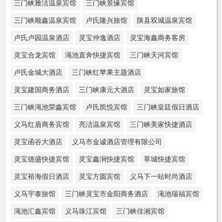
三门峡雅洁温泉宾馆
三门峡景缘宾馆
三门峡顺鑫温泉宾馆
卢氏隆兴旅馆
陕县双城温泉宾馆
卢氏卢园温泉酒店
灵宝仲逸酒店
灵宝海鑫商务客房
灵宝合龙宾馆
渑池直奔快捷宾馆
三门峡天河宾馆
卢氏金城大酒店
三门峡红苹果主题酒店
灵宝建国商务酒店
三门峡康元大酒店
灵宝如家旅馆
三门峡渑池荣鑫宾馆
卢氏凯悦宾馆
三门峡皇廷假日酒店
义马红盾商务宾馆
亮洁温泉宾馆
三门峡美家快捷酒店
灵宝函谷大酒店
义马市金诚酒店管理有限公司
灵宝德盛快捷宾馆
灵宝鑫涧快捷宾馆
莘城快捷宾馆
灵宝裕海假日酒店
灵宝方圆宾馆
义马下一站时尚酒店
义马宇泰旅馆
三门峡灵宝市金阳商务酒店
渑池瑞福宾馆
渑池汇鑫宾馆
义马珠江宾馆
三门峡佳湘宾馆