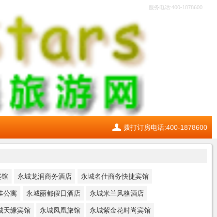
服务电话:400-1878600
拨打订房电话:400-1878600
宾馆
永城龙润商务酒店
永城名仕商务快捷宾馆
佳公寓
永城丽都假日酒店
永城米兰风格酒店
城天缘宾馆
永城凤凰旅馆
永城紫金花时尚宾馆