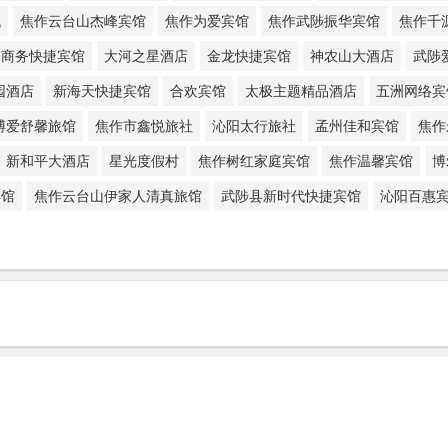
栈
焦作云台山杰峰宾馆
焦作为爱宾馆
焦作武陟振华宾馆
焦作千
森商务快捷宾馆
大河之星酒店
金龙快捷宾馆
神农山大酒店
武陟
园酒店
新海天快捷宾馆
合欢宾馆
太极主题精品酒店
五洲网络宾
博爱舒馨旅馆
焦作市鑫悦旅社
沁阳太行旅社
孟州佳和宾馆
焦作
新和平大酒店
星光度假村
焦作树红家庭宾馆
焦作温馨宾馆
博
宾馆
焦作云台山伊家人清真旅馆
武陟县新时代快捷宾馆
沁阳百惠