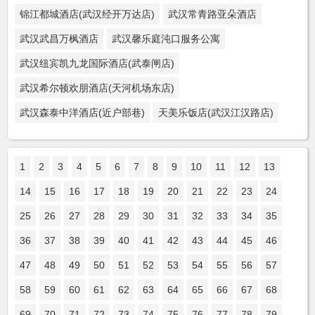
锦江都城酒店(武汉经开万达店)
武汉常青路亚朵酒店
武汉武昌万枫酒店
武汉馨乐庭沌口服务公寓
武汉纽宾凯九龙国际酒店(武泰闸店)
武汉希尔顿欢朋酒店(天河机场东店)
武汉森泰中洋酒店(近户部巷)
天美乐饭店(武汉江汉路店)
1
2
3
4
5
6
7
8
9
10
11
12
13
14
15
16
17
18
19
20
21
22
23
24
25
26
27
28
29
30
31
32
33
34
35
36
37
38
39
40
41
42
43
44
45
46
47
48
49
50
51
52
53
54
55
56
57
58
59
60
61
62
63
64
65
66
67
68
69
70
71
72
73
74
75
76
77
78
79