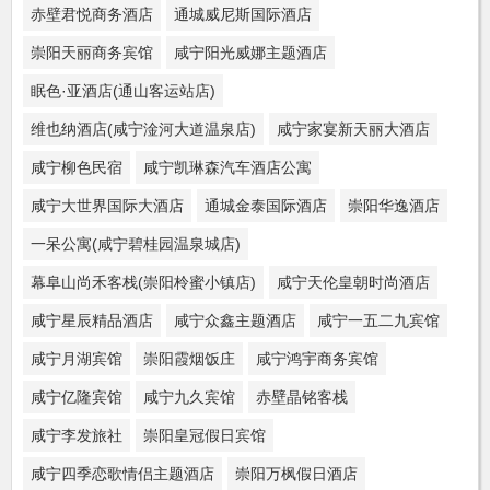
赤壁君悦商务酒店
通城威尼斯国际酒店
崇阳天丽商务宾馆
咸宁阳光威娜主题酒店
眠色·亚酒店(通山客运站店)
维也纳酒店(咸宁淦河大道温泉店)
咸宁家宴新天丽大酒店
咸宁柳色民宿
咸宁凯琳森汽车酒店公寓
咸宁大世界国际大酒店
通城金泰国际酒店
崇阳华逸酒店
一呆公寓(咸宁碧桂园温泉城店)
幕阜山尚禾客栈(崇阳柃蜜小镇店)
咸宁天伦皇朝时尚酒店
咸宁星辰精品酒店
咸宁众鑫主题酒店
咸宁一五二九宾馆
咸宁月湖宾馆
崇阳霞烟饭庄
咸宁鸿宇商务宾馆
咸宁亿隆宾馆
咸宁九久宾馆
赤壁晶铭客栈
咸宁李发旅社
崇阳皇冠假日宾馆
咸宁四季恋歌情侣主题酒店
崇阳万枫假日酒店