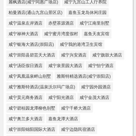
麗枫酒店(咸宁同惠广场店)
咸宁九宫山工人疗养院
柏曼酒店(通山九宫山景区店)
嘉鱼玉龙岛休闲庄园
咸宁温泉左岸酒店
赤壁茶源酒店
咸宁江南里别墅
咸宁禄神大酒店
咸宁蜜月湾度假村
嘉鱼天友宾馆
咸宁银海大酒店(崇阳店)
咸宁我的港湾卫生宾馆
咸宁崇阳县碧芸天大酒店
咸宁兴安酒店
咸宁旗鼓大酒店
咸宁汤臣假日酒店
咸宁泉景园大酒店
咸宁怡宁酒店
咸宁凤凰温泉畔山别墅
雅斯特精选酒店(咸宁崇阳店)
咸宁雅斯特酒店(温泉沃尔玛广场店)
咸宁园外园酒店
咸宁昊元商务酒店
咸宁阳光酒店
咸宁金茂大酒店
咸宁碧桂园龙潭柳色别墅
咸宁千桥大酒店
咸宁奥兰多大酒店
嘉鱼龙潭大酒店
咸宁崇阳锦阳国际大酒店
咸宁边隐民宿酒店