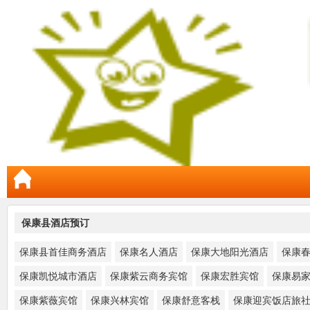
保康县酒店预订
保康县首佳商务酒店
保康名人酒店
保康大地阳光酒店
保康
保康凯悦城市酒店
保康紫云商务宾馆
保康宏胜宾馆
保康易
保康紫薇宾馆
保康兴林宾馆
保康舒意客栈
保康迎宾饭店旅