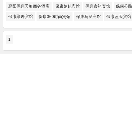
襄阳保康天虹商务酒店
保康楚苑宾馆
保康鑫祺宾馆
保康公
保康聚峰宾馆
保康360时尚宾馆
保康马良宾馆
保康蓝天宾馆
1