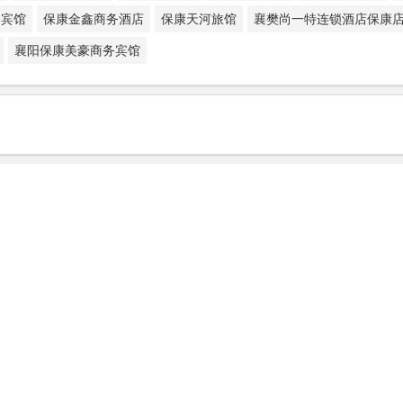
路宾馆
保康金鑫商务酒店
保康天河旅馆
襄樊尚一特连锁酒店保康
襄阳保康美豪商务宾馆