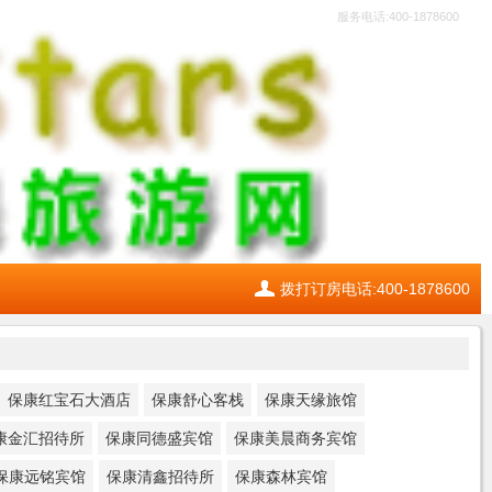
服务电话:400-1878600
拨打订房电话:400-1878600
保康红宝石大酒店
保康舒心客栈
保康天缘旅馆
康金汇招待所
保康同德盛宾馆
保康美晨商务宾馆
保康远铭宾馆
保康清鑫招待所
保康森林宾馆