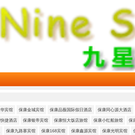
春华宾馆
保康金城宾馆
保康品薇国际假日酒店
保康同心源大酒店
家快捷酒店
保康银帝宾馆
保康恒大饭店旅馆
保康小红船旅馆
保
社
保康九路寨宾馆
保康168宾馆
保康鑫源宾馆
保康光明宾馆